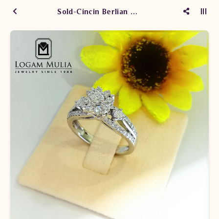
Sold-Cincin Berlian Wanita CRW.MJ2012R sEEt