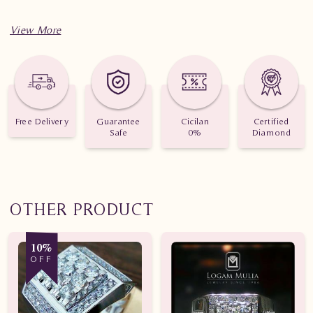
Spesifikasi Penting Cincin Berlian Wanita CRW.MJ2012R sEEt
Berat: 5.770 gram
Jumlah Berlian: 47 buah
Free Delivery
Guarantee
Cicilan
Certified
Safe
0%
Diamond
Nilai Karat: 0.810 karat
OTHER PRODUCT
10%
OFF