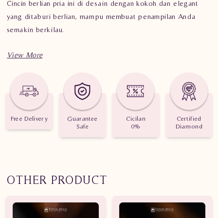
Cincin berlian pria ini di desain dengan kokoh dan elegant
yang ditaburi berlian, mampu membuat penampilan Anda
semakin berkilau.
Spesifikasi Penting Cincin Berlian Pria ARMC.R602036D
dNTN
Berat: 8.340 gram
Free Delivery
Guarantee
Cicilan
Certified
Jumlah Berlian: 43 buah
Safe
0%
Diamond
Nilai Karat: 0.900 karat
OTHER PRODUCT