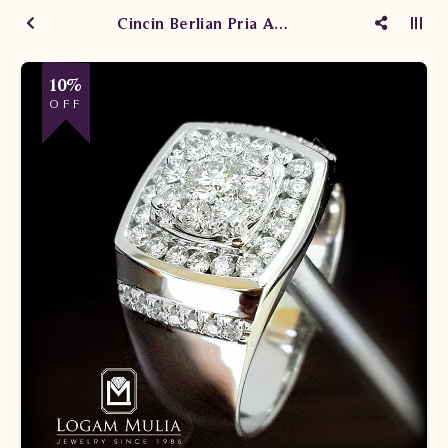
Cincin Berlian Pria ARMC.R602036D dNTN
10%
OFF