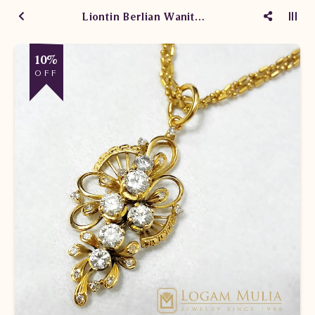
Liontin Berlian Wanita Emas XL.HK.22K sDES
10%
OFF