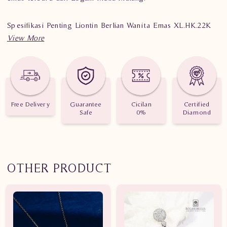
Spesifikasi Penting Liontin Berlian Wanita Emas XL.HK.22K
sDES
Berat : 4.310 gram
Jumlah Berlian : 23 buah
Nilai Karat : 1.300 karat
Free Delivery
Guarantee
Cicilan
Certified
Safe
0%
Diamond
OTHER PRODUCT