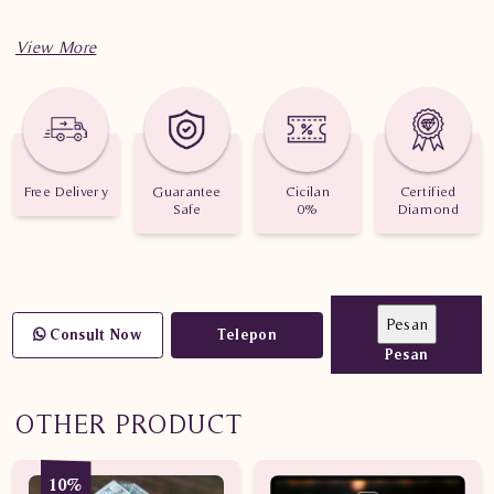
Informasi Penting Cincin Berlian Wanita Emas Putih
ARW.R101713 eLN
Berat : 1.970 gram
Jumlah Berlian : 7 buah
Free Delivery
Guarantee
Cicilan
Certified
Safe
0%
Diamond
Nilai Karat : 0.230 karat
Consult Now
Telepon
Pesan
OTHER PRODUCT
10%