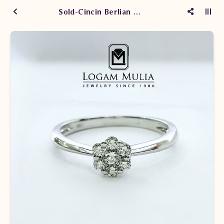
Sold-Cincin Berlian Wanita Emas Putih ARW.R101713 eLN