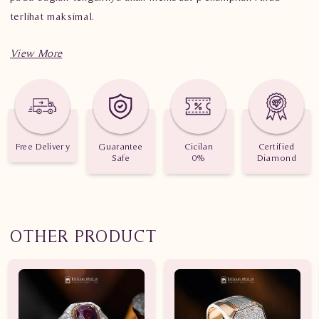
terlihat maksimal.
Informasi Penting Cincin Berlian Pria CRMC.MR0352 4 dSdN
Berat : 9.780 gram
Jumlah Berlian : 32 buah
Free Delivery
Guarantee
Cicilan
Certified
Safe
0%
Diamond
Nilai Karat : 1.64 karat
OTHER PRODUCT