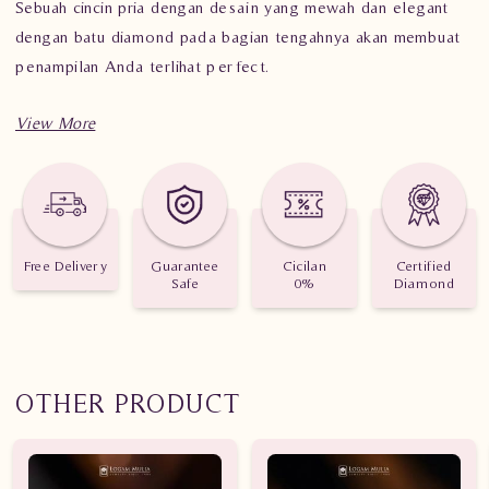
Sebuah cincin pria dengan desain yang mewah dan elegant
dengan batu diamond pada bagian tengahnya akan membuat
penampilan Anda terlihat perfect.
Informasi Cincin Berlian Pria ARMC.RK.R202177 tSDe
Berat : 8.910 gram
Jumlah berlian : 106 buah
Free Delivery
Guarantee
Cicilan
Certified
Safe
0%
Diamond
Nilai karat : 0.790 karat
OTHER PRODUCT