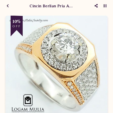
Cincin Berlian Pria ARMC.RK.R202177 tSDe
10%
OFF