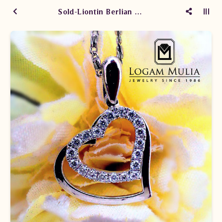
Sold-Liontin Berlian Wanita ARL.P101108 tSd