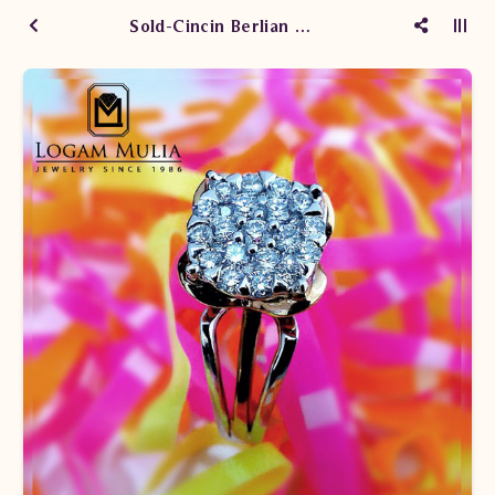
Sold-Cincin Berlian Wanita DVW.RFF7886 SdN