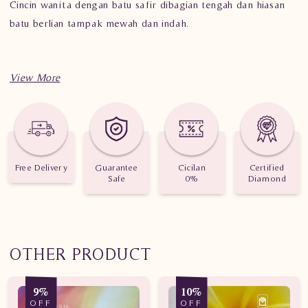
Cincin wanita dengan batu safir dibagian tengah dan hiasan
batu berlian tampak mewah dan indah.
Informasi penting untuk
Perhiasan Berlian
, Cincin Safir
Wanita CRW.SD.MJ2222R/2 tess.
Berat: 5.650 gram.
Free Delivery
Guarantee
Cicilan
Certified
Jenis Permata: Batu Safir Srilanka.
Safe
0%
Diamond
Jumlah berlian: 46 buah.
Nilai karat: 0.610 karat.
OTHER PRODUCT
9%
10%
OFF
OFF