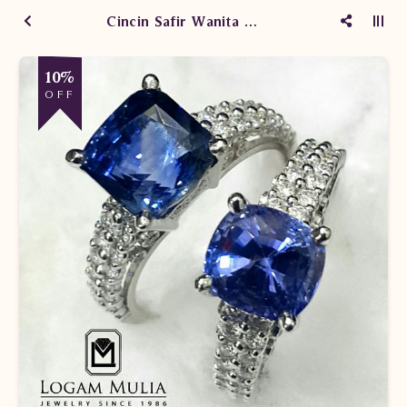
Cincin Safir Wanita CRW.SD.MJ2222R/2 tess
10%
OFF