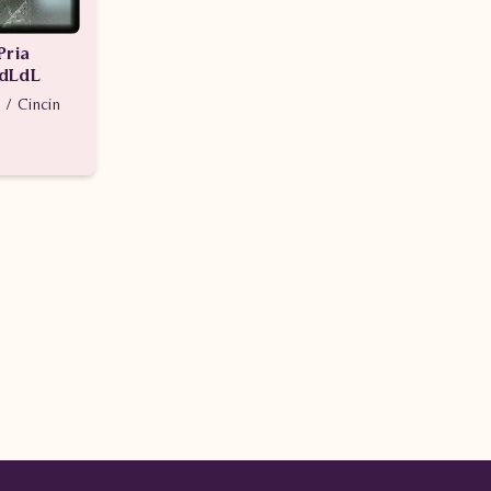
Pria
dLdL
 / Cincin