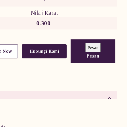
7
Nilai Karat
0.300
t Now
Hubungi Kami
Pesan
ada.