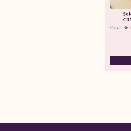
Sol
CR
Cincin Berl