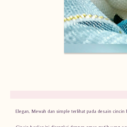
Elegan, Mewah dan simple terlihat pada desain cincin be
Cincin berlian
ini dirangkai dengan emas putih yang can