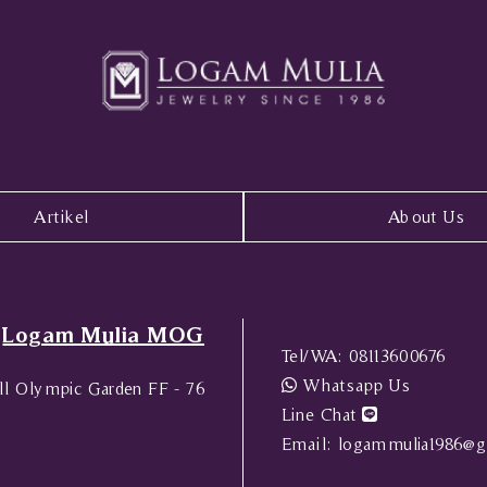
Artikel
About Us
Logam Mulia MOG
Tel/WA:
08113600676
Whatsapp Us
l Olympic Garden FF - 76
Line Chat
Email:
logammulia1986@g