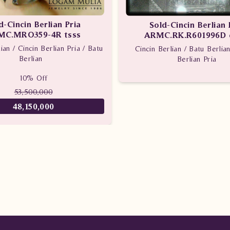
d-Cincin Berlian Pria
Sold-Cincin Berlian 
MC.MRO359-4R tsss
ARMC.RK.R601996D 
ian / Cincin Berlian Pria / Batu
Cincin Berlian / Batu Berlian
Berlian
Berlian Pria
10% Off
53,500,000
48,150,000