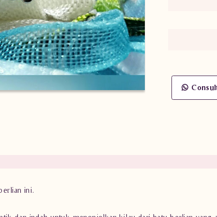
Consul
rlian ini.
tik dan indah untuk menonjolkan kilau dari batu berlian yang 