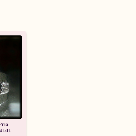
Pria
dLdL