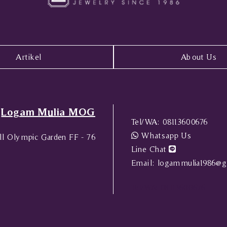
Artikel
About Us
Logam Mulia MOG
Tel/WA:
08113600676
Whatsapp Us
l Olympic Garden FF - 76
Line Chat
Email:
logammulia1986@g
Tel/WA:
08113600676