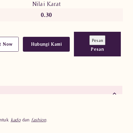
Nilai Karat
0.30
t Now
Hubungi Kami
Pesan
untuk
kado
dan
fashion
.