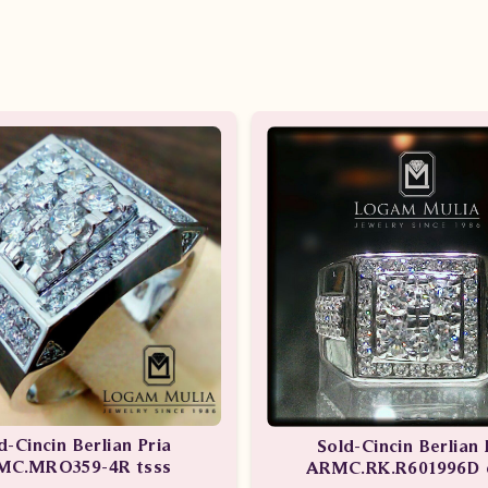
d-Cincin Berlian Pria
Sold-Cincin Berlian 
MC.MRO359-4R tsss
ARMC.RK.R601996D 