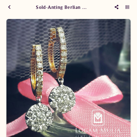
Sold-Anting Berlian Wanita DVA.EF4411D dNsT