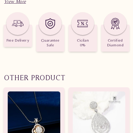
Spesifikasi
Liontin Berlian
Wanita DVA.PC1431 tSN
Berat : 1.310 gram
Jumlah berlian : 38 buah
Free Delivery
Guarantee
Cicilan
Certified
Safe
0%
Diamond
Nilai Karat : 0.184 karat
OTHER PRODUCT