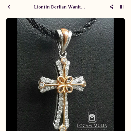
Liontin Berlian Wanita DVA.PC1431 tSN