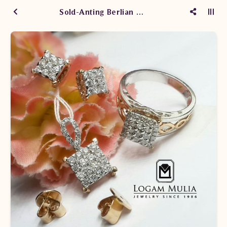
Sold-Anting Berlian Wanita DVA.EF4706A steD