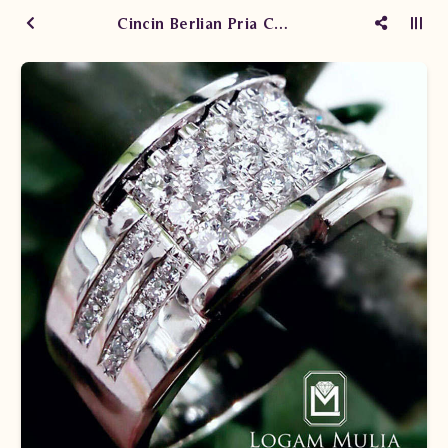
Cincin Berlian Pria CRMC.MRO362-4R sESd