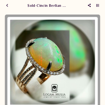
Sold-Cincin Berlian Wanita Opal DVW.RFS3472B dDtD