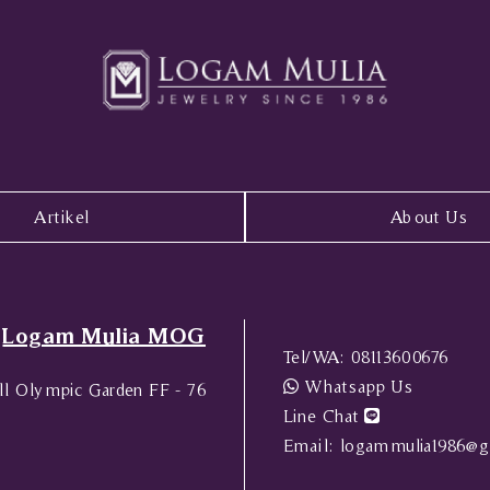
Artikel
About Us
Logam Mulia MOG
Tel/WA:
08113600676
Whatsapp Us
l Olympic Garden FF - 76
Line Chat
Email:
logammulia1986@g