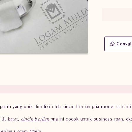
Consul
utih yang unik dimiliki oleh cincin berlian pria model satu ini
111 karat,
cincin berlian
pria ini cocok untuk business man, e
berlian Logam Mulia
.