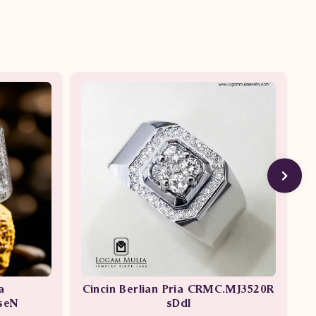
a
Cincin Berlian Pria CRMC.MJ3520R
seN
sDdl