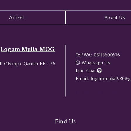
Artikel
About Us
Logam Mulia MOG
Tel/WA:
08113600676
Whatsapp Us
l Olympic Garden FF - 76
Line Chat
Email:
logammulia1986@g
Tel/WA:
08113600676
Find Us