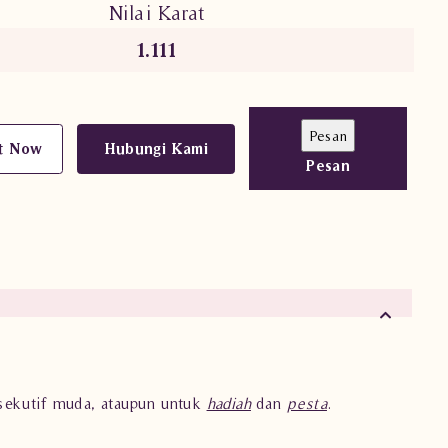
Nilai Karat
1.111
t Now
Hubungi Kami
Pesan
.
ksekutif muda, ataupun untuk
hadiah
dan
pesta
.