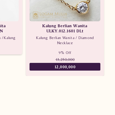
ita
Kalung Berlian Wanita
NN
ULKY.012.1601 DLt
n /Kalung
Kalung Berlian Wanita / Diamond
Necklace
9% Off
13,250,000
12,000,000