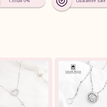
Cicilan 0%
Guarantee Safe