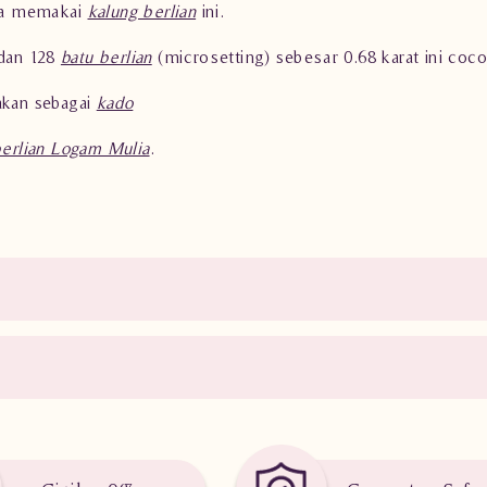
ka memakai
kalung berlian
ini.
 dan 128
batu berlian
(microsetting) sebesar 0.68 karat ini coc
akan sebagai
kado
berlian Logam Mulia
.