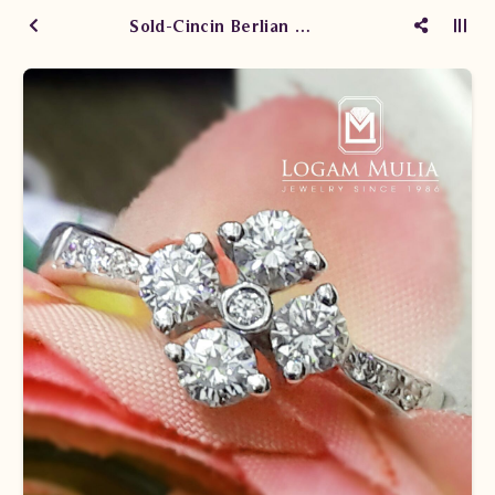
Sold-Cincin Berlian Wanita SW226F012.R2 ssND