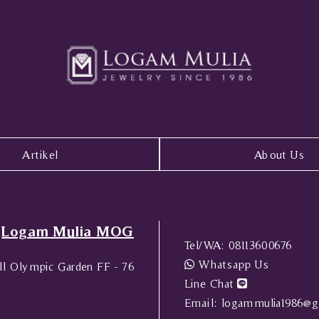
Artikel
About Us
Logam Mulia MOG
Tel/WA:
08113600676
Whatsapp Us
l Olympic Garden FF - 76
Line Chat
Email:
logammulia1986@g