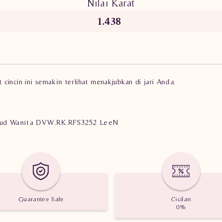
Nilai Karat
1.438
incin ini semakin terlihat menakjubkan di jari Anda.
amrud Wanita DVW.RK.RFS3252 LeeN
Guarantee Safe
Cicilan
0%