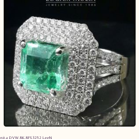
nita DVW.RK.RFS3252 LeeN