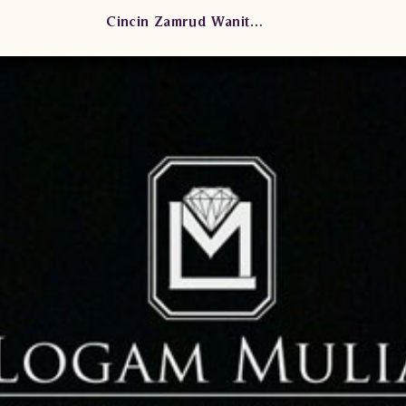
Cincin Zamrud Wanita DVW.RK.RFS3252 LeeN