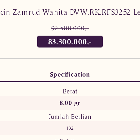
ncin Zamrud Wanita DVW.RK.RFS3252 L
92.500.000,-
83.300.000,-
Specification
Berat
8.00 gr
Jumlah Berlian
132