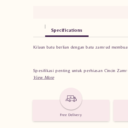
Specifications
Kilaun batu berlian dengan batu zamrud membuat c
Spesifikasi penting untuk perhiasan Cincin Z
Berat : 8.00 gram
Jumlah berlian : 132 buah
Nilai Karat : 1.438 karat
Free Delivery