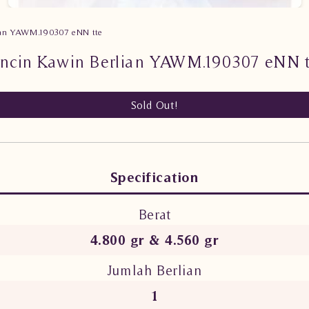
ian YAWM.190307 eNN tte
incin Kawin Berlian YAWM.190307 eNN t
Sold Out!
Specification
Berat
4.800 gr & 4.560 gr
Jumlah Berlian
1