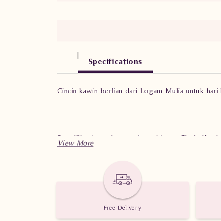
Specifications
Cincin kawin berlian dari Logam Mulia untuk har
Spesifikasi penting untuk perhiasan Cincin Kaw
Berat: 4.800 gram dan 4.560 gram
Jumlah berlian: 1 buah dan 1 buah
Free Delivery
Nilai karat: 0.098 karat dan 0.096 karat