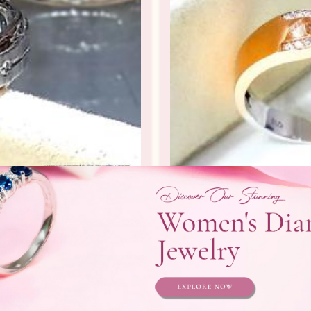
J759R LLt eDL
Cincin Kawin Berli
an / Wedding Ring
Cincin Berlian /
Telepon