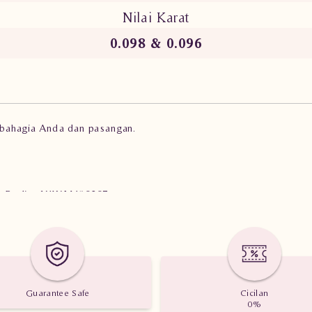
Nilai Karat
0.098 & 0.096
i bahagia Anda dan pasangan.
in Berlian YAWM.190307
Guarantee Safe
Cicilan
0%