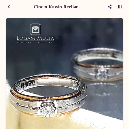
Cincin Kawin Berlian CRWM.J759R LLt eDL