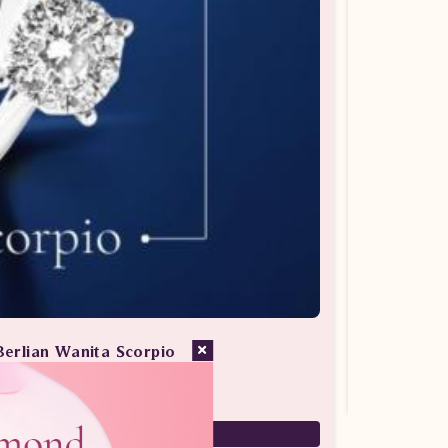
Berlian Wanita Scorpio
san Berlian / Cincin Berlian
7,880,000
5,516,000