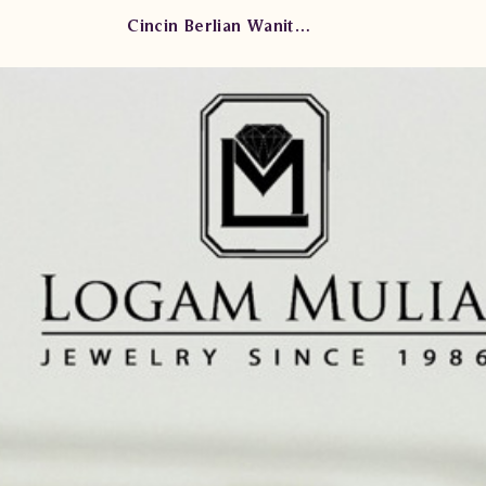
Cincin Berlian Wanita PJW. R6485 TdT