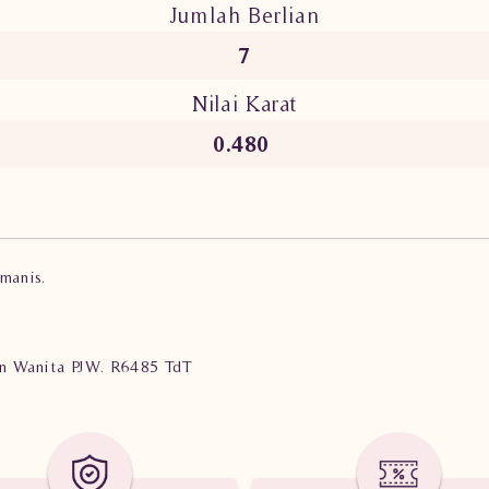
Jumlah Berlian
7
Nilai Karat
0.480
 manis.
ian Wanita PJW. R6485 TdT