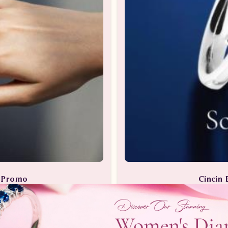
a Promo
Cincin 
Berlian
Perhia