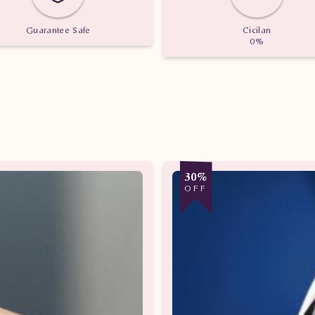
Guarantee Safe
Cicilan
0%
30%
OFF