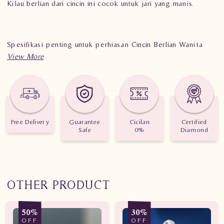
Kilau berlian dari cincin ini cocok untuk jari yang manis.
Spesifikasi penting untuk perhiasan Cincin Berlian Wanita
PJW. R6485 TdT
Berat: 1.260 gram
Jumlah berlian: 7 buah
Nilai karat: 0.480 karat
Free Delivery
Guarantee
Cicilan
Certified
Safe
0%
Diamond
OTHER PRODUCT
50%
30%
OFF
OFF