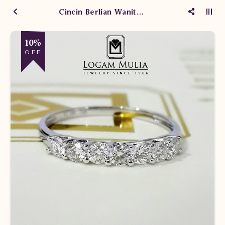
Cincin Berlian Wanita PJW. R6485 TdT
10%
OFF