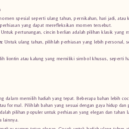
h
men spesial seperti ulang tahun, pernikahan, hari jadi, atau 
 perhiasan yang dapat merefleksikan momen tersebut.
:
Untuk pertunangan, cincin berlian adalah pilihan klasik yan
n:
Untuk ulang tahun, pilihlah perhiasan yang lebih personal, s
lih liontin atau kalung yang memiliki simbol khusus, seperti 
 dalam memilih hadiah yang tepat. Beberapa bahan lebih coco
atau formal. Pilihlah bahan yang sesuai dengan gaya hidup dan 
alah pilihan populer untuk perhiasan yang elegan dan tahan 
 lainnya.
rjangkau namun tetap elegan. Cocok untuk hadiah ulang tahun at