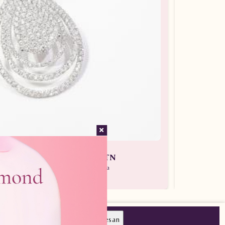
an Wanita ARL.A28500.R1 tLTN
 Batu Berlian / Liontin Berlian Wanita