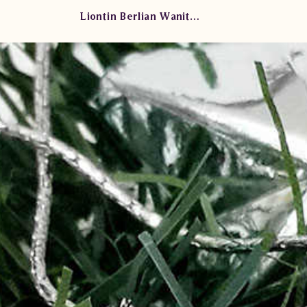
Liontin Berlian Wanita SLL0024 ESd