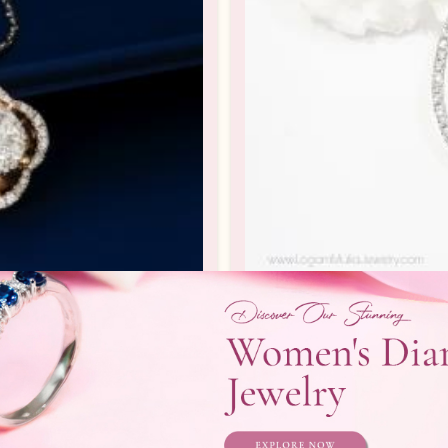
102917.R1 sdSN
Liontin Berli
rlian Wanita
Liontin Berlian /
Telepon