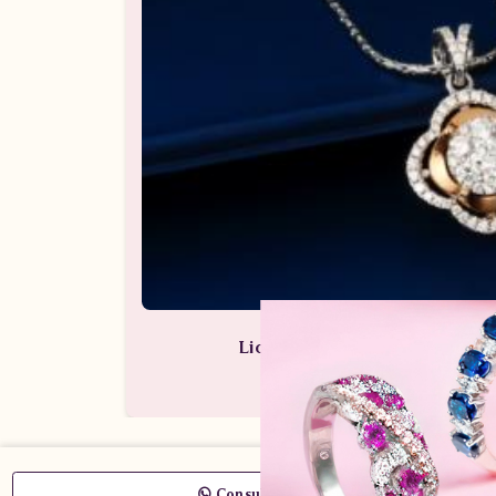
Liontin Berlian Wanita ARL.P
Perhiasan Berlian / Liontin Be
Consult Now