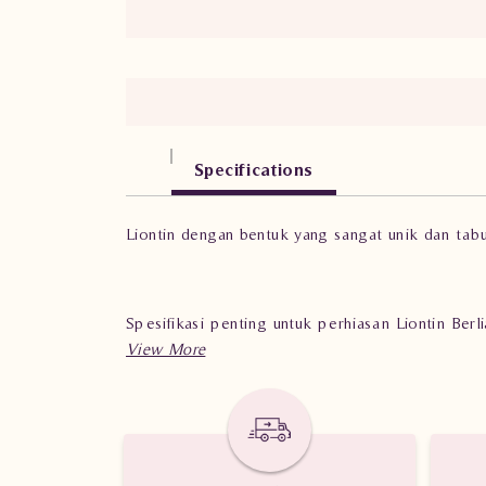
Specifications
Liontin dengan bentuk yang sangat unik dan tab
Spesifikasi penting untuk perhiasan Liontin Ber
Berat: 2.74 gram
Jumlah berlian: 32 buah
Nilai Karat: 0.186 karat