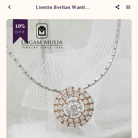
Liontin Berlian Wanita DVL.PF3329D LTd
10%
OFF