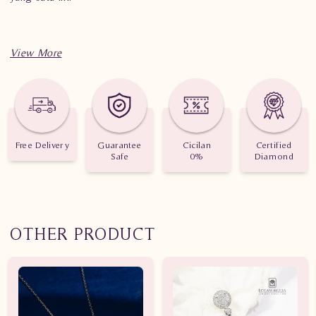
Spesifikasi penting untuk perhiasan Liontin Berlian Wanita
DVL.PF3329D LTd
Berat: 0.720 gram
Jumlah berlian: 33 buah
Free Delivery
Guarantee
Cicilan
Certified
Safe
0%
Diamond
Nilai Karat: 0.294 karat
OTHER PRODUCT