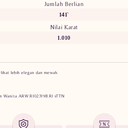
Jumlah Berlian
141`
Nilai Karat
1.010
rlihat lebih elegan dan mewah.
lian Wanita ARW.R102319B.RI sTTN