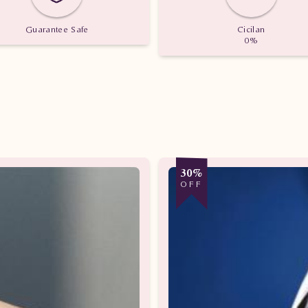
Guarantee Safe
Cicilan
0%
30%
OFF