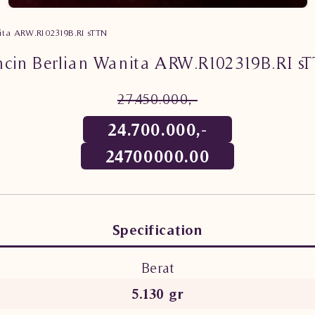
nita ARW.R102319B.RI sTTN
ncin Berlian Wanita ARW.R102319B.RI s
27.450.000,-
24.700.000,-
24700000.00
Specification
Berat
5.130 gr