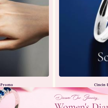
a Promo
Cincin 
Berlian
Perhia