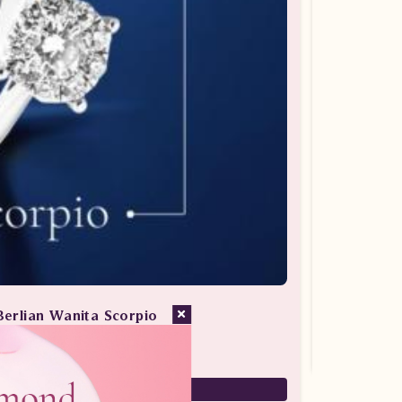
Berlian Wanita Scorpio
san Berlian / Cincin Berlian
7,880,000
5,516,000