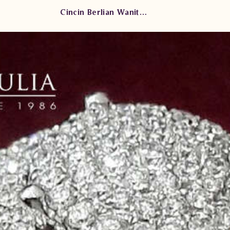
Cincin Berlian Wanita ARW.R102319B.RI sTTN