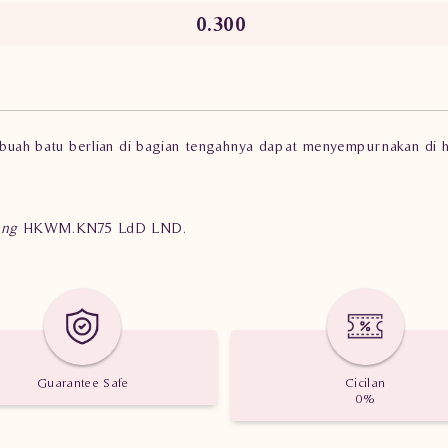
0.300
u buah batu berlian di bagian tengahnya dapat menyempurnakan di h
ing
HKWM.KN.75 LdD LND.
Guarantee Safe
Cicilan
0%