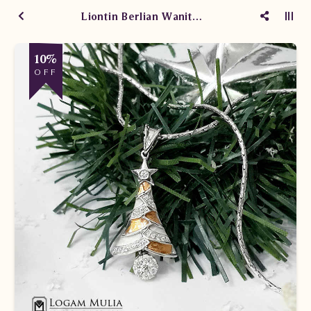
Liontin Berlian Wanita SLL0024 ESd
10%
OFF