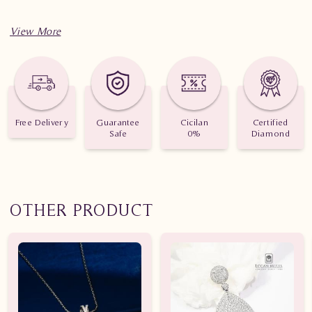
Spesifikasi penting untuk perhiasan Liontin Berlian Wanita
SLL0024 ESd
Berat: 2.74 gram
Free Delivery
Guarantee
Cicilan
Certified
Jumlah berlian: 32 buah
Safe
0%
Diamond
Nilai Karat: 0.186 karat
OTHER PRODUCT