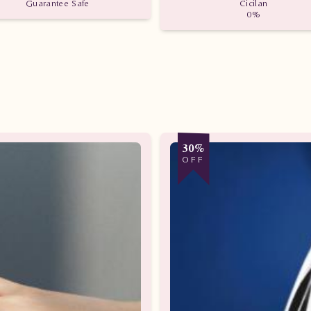
Guarantee Safe
Cicilan
0%
30%
OFF