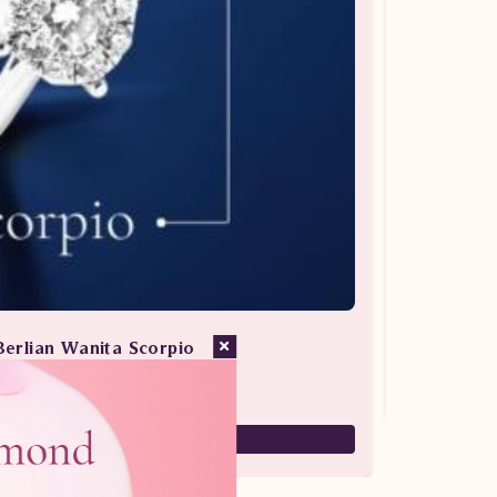
Berlian Wanita Scorpio
san Berlian / Cincin Berlian
7,880,000
5,516,000