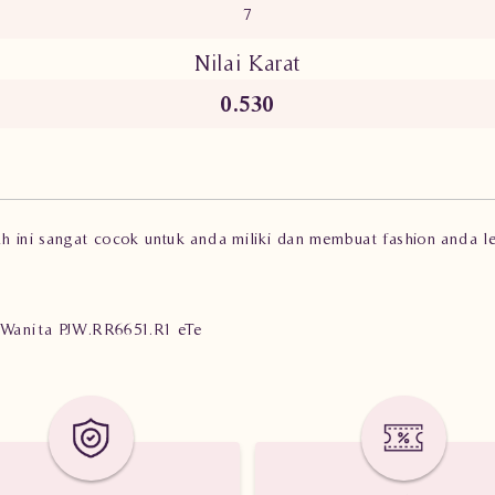
7
Nilai Karat
0.530
ah ini sangat cocok untuk anda miliki dan membuat fashion anda l
y Wanita PJW.RR6651.R1 eTe