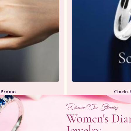
a Promo
Cincin 
Berlian
Perhia