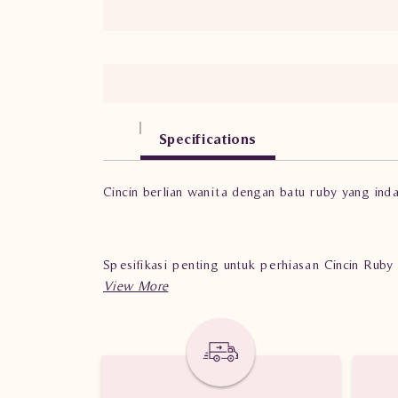
Specifications
Cincin berlian wanita dengan batu ruby yang ind
Spesifikasi penting untuk perhiasan Cincin Rub
Berat: 1.930 gram
Jumlah berlian: 7 buah
Nilai karat: 0.530 karat