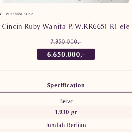
 PJW.RR6651.R1 eTe
Cincin Ruby Wanita PJW.RR6651.R1 eTe
7.350.000,-
6.650.000,-
Specification
Berat
1.930 gr
Jumlah Berlian