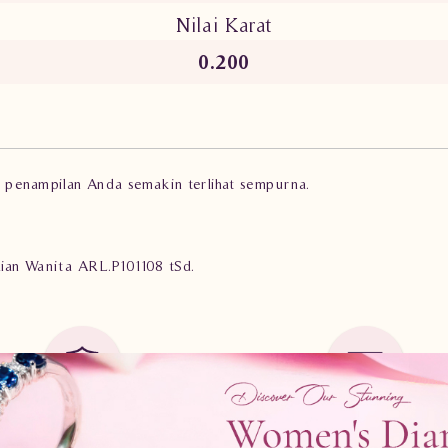
Nilai Karat
0.200
 penampilan Anda semakin terlihat sempurna.
rlian Wanita ARL.P101108 tSd.
Guarantee Safe
Cicilan
0%