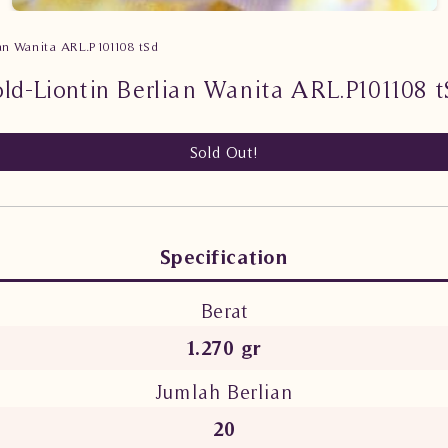
ian Wanita ARL.P101108 tSd
old-Liontin Berlian Wanita ARL.P101108 t
Sold Out!
Specification
Berat
1.270 gr
Jumlah Berlian
20