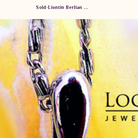
Sold-Liontin Berlian Wanita ARL.P101108 tSd