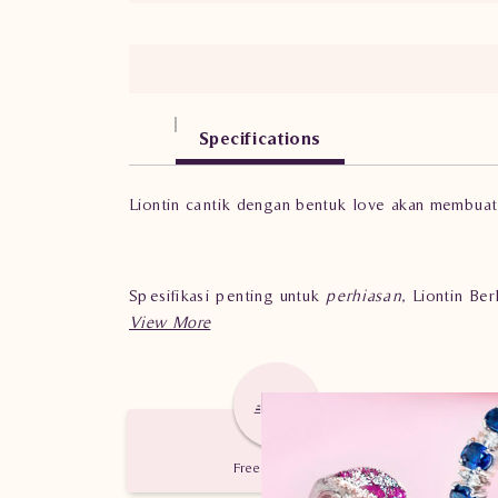
Specifications
Liontin cantik dengan bentuk love akan membuat
Spesifikasi penting untuk
perhiasan
, Liontin Be
Berat: 1.270 gram.
Jumlah berlian: 20 buah.
Free Delivery
Nilai Karat: 0.200 karat.