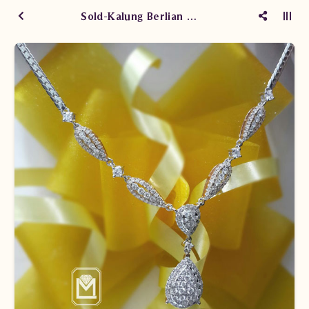
Sold-Kalung Berlian Wanita DVKY.NL755 tSdN