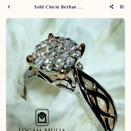
Sold-Cincin Berlian Wanita DVW.SR974 DSN