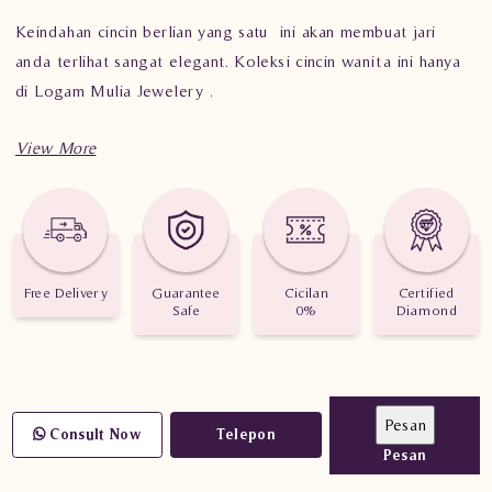
Keindahan cincin berlian yang satu ini akan membuat jari
anda terlihat sangat elegant. Koleksi cincin wanita ini hanya
di Logam Mulia Jewelery .
Berat : 4.030 gram
Jumlah berlian : 25 buah
Nilai Karat : 0.376 karat
Free Delivery
Guarantee
Cicilan
Certified
Safe
0%
Diamond
Consult Now
Telepon
Pesan