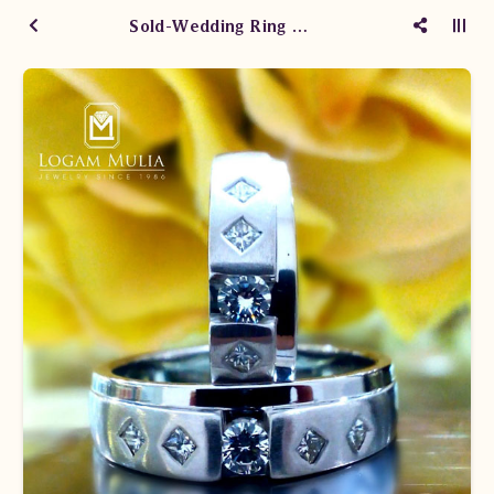
Sold-Wedding Ring WM1513/007 TdT WM15131/008 Ete