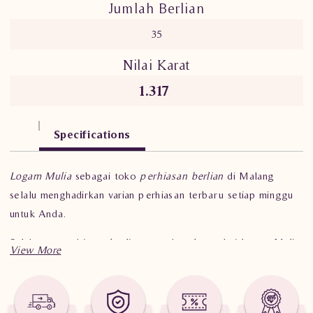
Jumlah Berlian
35
Nilai Karat
1.317
Specifications
Logam Mulia
sebagai toko
perhiasan berlian
di Malang
selalu menghadirkan varian perhiasan terbaru setiap minggu
untuk Anda.
Salah satu perhiasan berlian mewah terbaru dari logam Mulia
kali ini yaitu
cincin belian wanita
.
Cincin berlian
ini memiliki bentuk seperti mahkota dengan 35
batu berlian
serta memadukan white gold dan rose gold