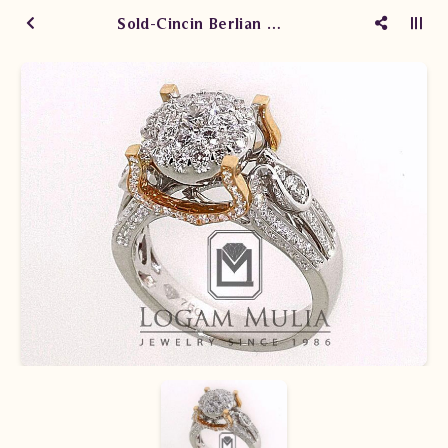
Sold-Cincin Berlian Wanita ARW.INR0621 dTtE