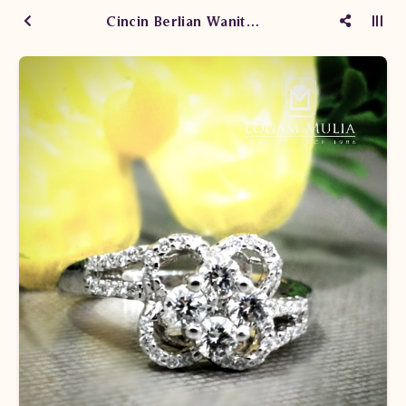
Cincin Berlian Wanita CWS 133/009 sdsd