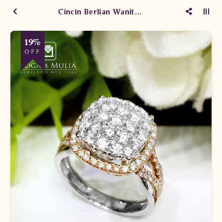
Cincin Berlian Wanita AMW.R0090B dNEL
19%
OFF