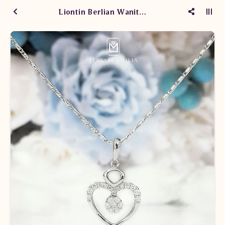
Liontin Berlian Wanita PJL.P5999 eLN