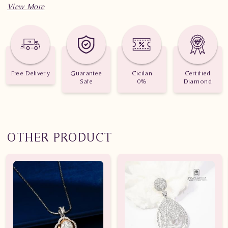
Spesifikasi penting untuk perhiasan Liontin Berlian Wanita
PJL.P5999 eLN
Berat: 1.090 gram
Free Delivery
Guarantee
Cicilan
Certified
Safe
0%
Diamond
Jumlah berlian: 22 buah
Nilai karat: 0.250 karat
OTHER PRODUCT