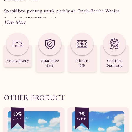
Spesifikasi penting untuk perhiasan Cincin Berlian Wanita
Batu Safir PJW.R7248 sdsL
Berat: 2,440 gram
Jumlah Berlian: 107 buah
Nilai Karat: 1,060 karat
Free Delivery
Guarantee
Cicilan
Certified
Safe
0%
Diamond
OTHER PRODUCT
10%
7%
OFF
OFF