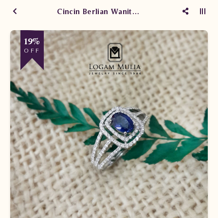
Cincin Berlian Wanita Batu Safir PJW.R7248 sdsL
19%
OFF