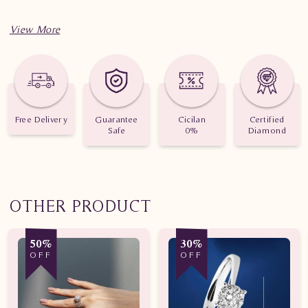
Spesifikasi penting untuk perhiasan Cincin Berlian Wanita
Cincin Berlian Wanita AMW.R22372B seTN
Berat: 4.340 gram
Jumlah berlian: 56 buah
Free Delivery
Guarantee
Cicilan
Certified
Safe
0%
Diamond
Nilai Karat: 1.080 karat
OTHER PRODUCT
50%
30%
OFF
OFF