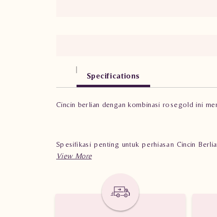
Specifications
Cincin berlian dengan kombinasi rosegold ini me
Spesifikasi penting untuk perhiasan Cincin Be
Berat: 6.330 gram
Jumlah berlian: 100 buah
Nilai Karat: 0.910 karat