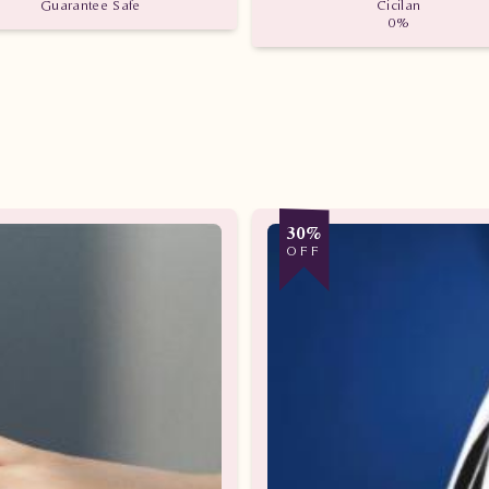
Guarantee Safe
Cicilan
0%
30%
OFF