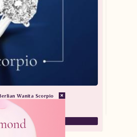
Berlian Wanita Scorpio
san Berlian / Cincin Berlian
7,880,000
5,516,000