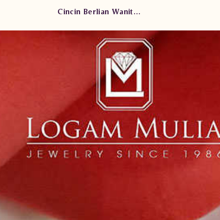
Cincin Berlian Wanita AMW.AC-R22314 sTLd