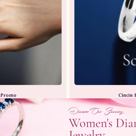
a Promo
Cincin 
Berlian
Perhia