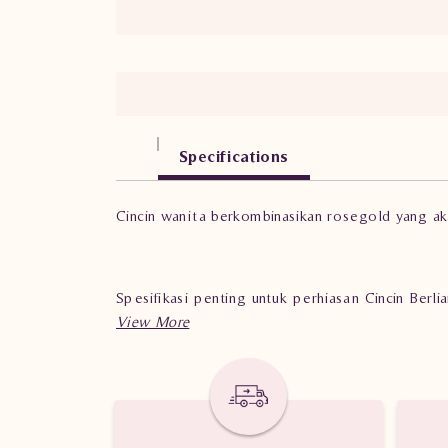
Specifications
Cincin wanita berkombinasikan rosegold yang a
Spesifikasi penting untuk perhiasan Cincin Be
Berat: 3.480 gram
Jumlah berlian: 67 buah
Nilai Karat: 0.600 karat