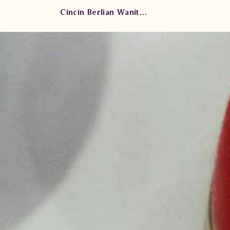
Cincin Berlian Wanita AMW.R0034B sdsE