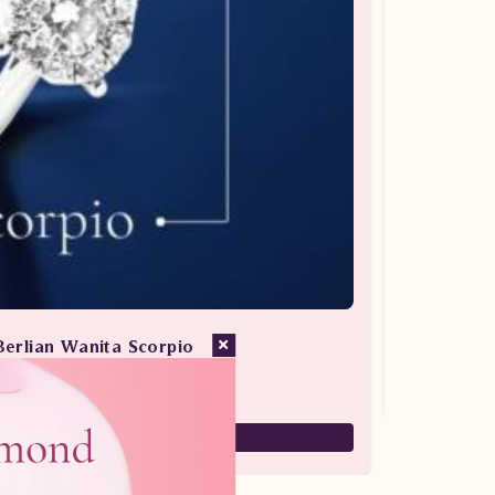
Berlian Wanita Scorpio
san Berlian / Cincin Berlian
7,880,000
5,516,000