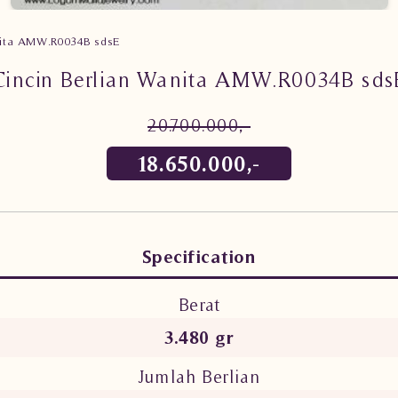
anita AMW.R0034B sdsE
Cincin Berlian Wanita AMW.R0034B sds
20.700.000,-
18.650.000,-
Specification
Berat
3.480 gr
Jumlah Berlian