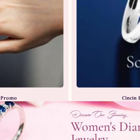
a Promo
Cincin 
Berlian
Perhia