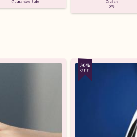
Guarantee Safe
Cicilan
0%
30%
OFF