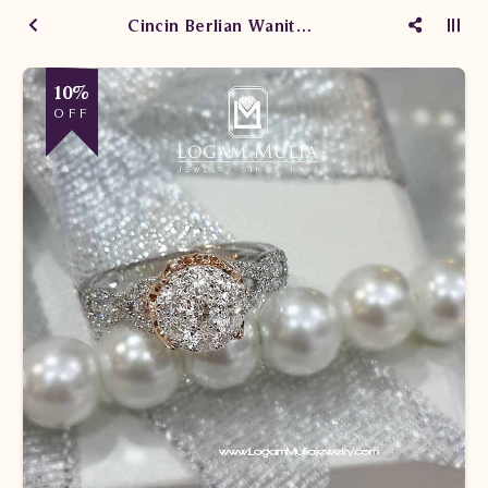
Cincin Berlian Wanita AMW.R22361B sdSL
10%
OFF