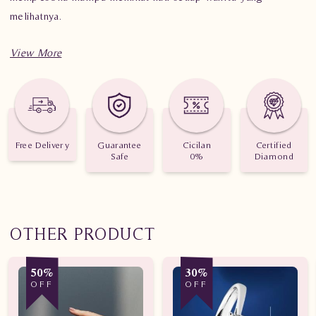
melihatnya.
Spesifikasi penting untuk perhiasan Cincin Berlian Wanita
AMW.R22361B sdSL
Berat: 3.470 gram
Free Delivery
Guarantee
Cicilan
Certified
Jumlah berlian: 57 buah
Safe
0%
Diamond
Nilai Karat: 0.744 karat
OTHER PRODUCT
50%
30%
OFF
OFF