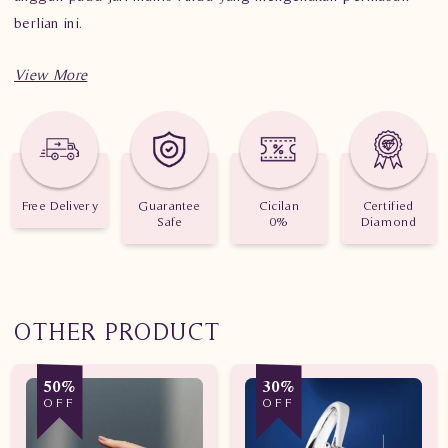
berlian ini.
Spesifikasi penting untuk perhiasan Cincin Berlian Wanita
PJW.R6894 DeL
Berat: 3.060 gram
Free Delivery
Guarantee
Cicilan
Certified
Jumlah berlian: 37 buah
Safe
0%
Diamond
Nilai Karat: 0.450 karat
OTHER PRODUCT
50%
30%
OFF
OFF