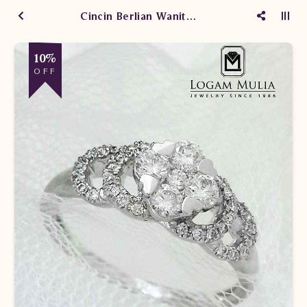
Cincin Berlian Wanita PJW.R6894 DeL
10%
OFF