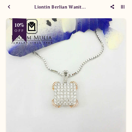
Liontin Berlian Wanita AML.P0038B sEtD
10%
OFF