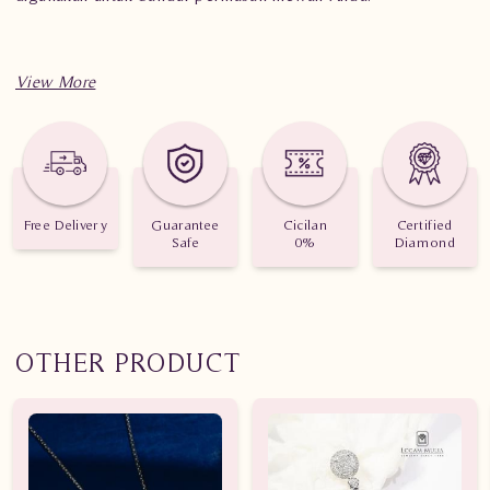
Spesifikasi penting untuk perhiasan Liontin Berlian Wanita
AML.P0038B sEtD
Berat: 2.620 gram
Jumlah berlian: 91 buah
Free Delivery
Guarantee
Cicilan
Certified
Safe
0%
Diamond
Nilai karat: 1.070 karat
OTHER PRODUCT