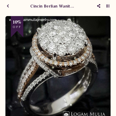
Cincin Berlian Wanita AMW.R0047B dsTE
10%
OFF