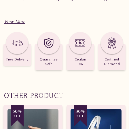
Spesifikasi penting untuk perhiasan Cincin Berlian Wanita
AMW.R0047B dsTE
Berat: 6.810 gram
Jumlah berlian: 144 buah
Free Delivery
Guarantee
Cicilan
Certified
Safe
0%
Diamond
Nilai karat: 1.20 karat
OTHER PRODUCT
50%
30%
OFF
OFF