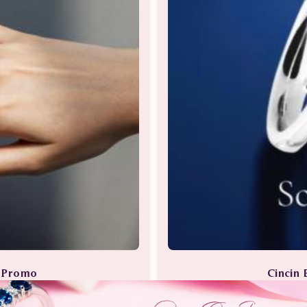
a Promo
Cincin 
Berlian
Perhia