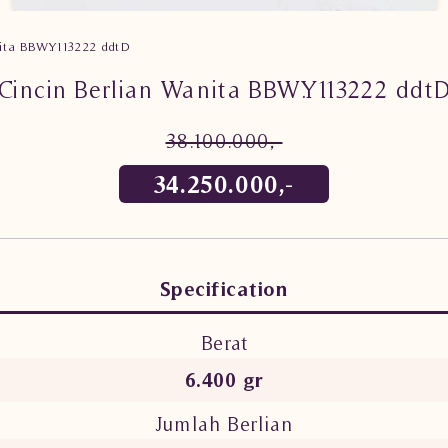
nita BBW.Y113222 ddtD
Cincin Berlian Wanita BBW.Y113222 ddt
38.100.000,-
34.250.000,-
Specification
Berat
6.400 gr
Jumlah Berlian