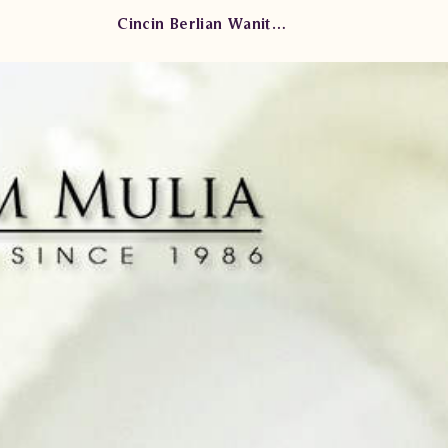
Cincin Berlian Wanita BBW.Y113222 ddtD