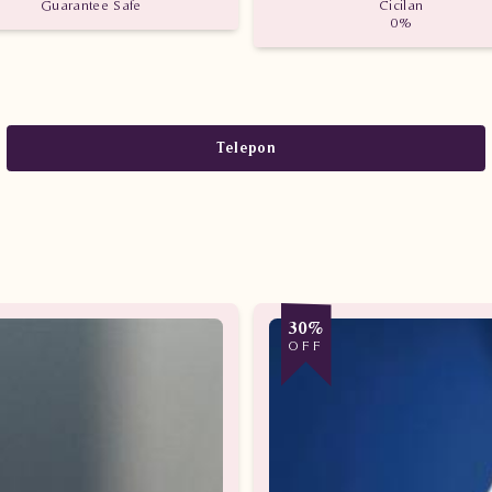
Guarantee Safe
Cicilan
0%
Telepon
30%
OFF