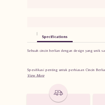
Specifications
Sebuah cincin berlian dengan design yang unik s
Spesifikasi penting untuk perhiasan Cincin Ber
Berat: 6.400 gram
Jumlah berlian: 81 buah
Nilai karat: 1.265 karat